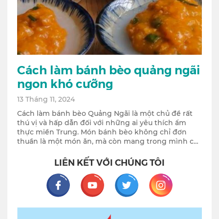
Cách làm bánh bèo quảng ngãi
ngon khó cưỡng
13 Tháng 11, 2024
Cách làm bánh bèo Quảng Ngãi là một chủ đề rất
thú vị và hấp dẫn đối với những ai yêu thích ẩm
thực miền Trung. Món bánh bèo không chỉ đơn
thuần là một món ăn, mà còn mang trong mình cả
một nền văn hóa ẩm thực phong phú của vùng đất
Quảng Ngãi. Với hương vị độc đáo, sự kết hợp hoàn
LIÊN KẾT VỚI CHÚNG TÔI
hảo giữa bột gạo, nhân thịt và tôm, bánh bèo đã trở
Facebook
Youtube
Twitter
Instagram
thành món ăn thường thấy trong các bữa tiệc hay
các dịp lễ hội. Trong bài viết này, chúng ta sẽ cùng
tìm hiểu chi tiết về cách làm bánh bèo Quảng Ngãi,
từ nguyên liệu đến các bước thực hiện, cùng
những bí quyết để có được những chiếc bánh bèo