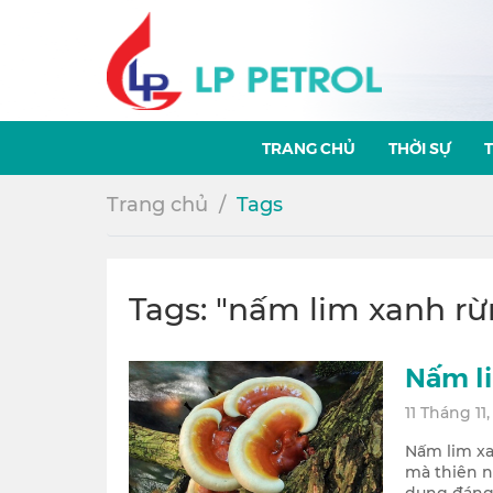
TRANG CHỦ
THỜI SỰ
Trang chủ
Tags
Tags: "nấm lim xanh rừ
Nấm li
11 Tháng 11
Nấm lim xa
mà thiên n