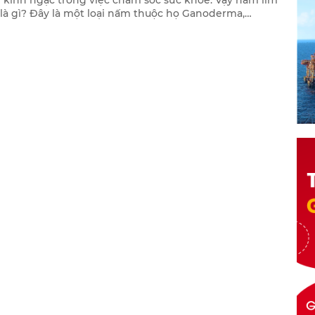
kinh ngạc trong việc chăm sóc sức khỏe. Vậy nấm lim
là gì? Đây là một loại nấm thuộc họ Ganoderma,
 trên những thân gỗ mục nát trong các khu rừng già,
 ở vùng núi phía Bắc Việt Nam. Với vẻ ngoài đầy lôi cuốn
 xanh đen hoặc nâu đen, nấm lim xanh không chỉ là
à của thiên nhiên mà còn là một sự kết hợp hoàn hảo
học và y học cổ truyền.
Xem thêm >>