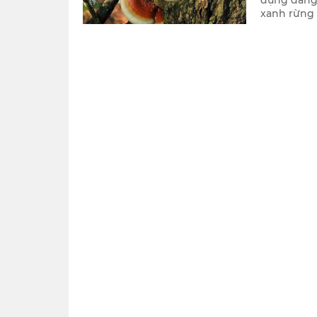
dụng đáng 
xanh rừng 
thường mọc
đặc biệt là
và màu sắc
một món qu
giữa khoa 