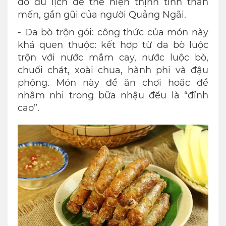
đồ du lịch để thể hiện thịnh tình thân
mến, gần gũi của người Quảng Ngãi.
- Da bò trộn gỏi: công thức của món này
khá quen thuộc: kết hợp từ da bò luộc
trộn với nước mắm cay, nước luộc bò,
chuối chát, xoài chua, hành phi và đậu
phộng. Món này để ăn chơi hoặc để
nhâm nhi trong bữa nhậu đều là “đỉnh
cao”.