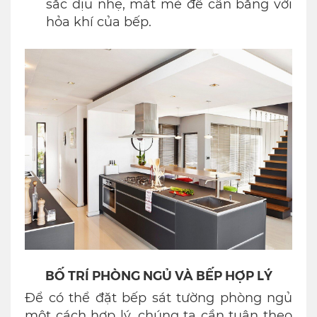
sắc dịu nhẹ, mát mẻ để cân bằng với
hỏa khí của bếp.
BỐ TRÍ PHÒNG NGỦ VÀ BẾP HỢP LÝ
Để có thể đặt bếp sát tường phòng ngủ
một cách hợp lý, chúng ta cần tuân theo