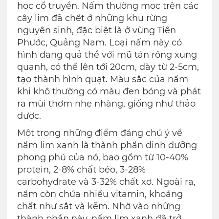
học cổ truyền. Nấm thường mọc trên các
cây lim đã chết ở những khu rừng
nguyên sinh, đặc biệt là ở vùng Tiên
Phước, Quảng Nam. Loại nấm này có
hình dạng quả thể với mũ tán rộng xung
quanh, có thể lên tới 20cm, dày từ 2-5cm,
tạo thành hình quạt. Màu sắc của nấm
khi khô thường có màu đen bóng và phát
ra mùi thơm nhẹ nhàng, giống như thảo
dược.
Một trong những điểm đáng chú ý về
nấm lim xanh là thành phần dinh dưỡng
phong phú của nó, bao gồm từ 10-40%
protein, 2-8% chất béo, 3-28%
carbohydrate và 3-32% chất xơ. Ngoài ra,
nấm còn chứa nhiều vitamin, khoáng
chất như sắt và kẽm. Nhờ vào những
thành phần này, nấm lim xanh đã trở